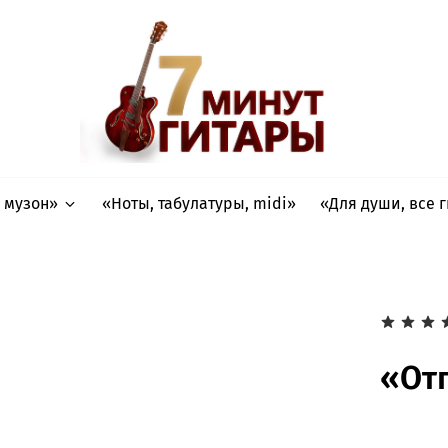
 музон»
«Ноты, табулатуры, midi»
«Для души, все 
«От