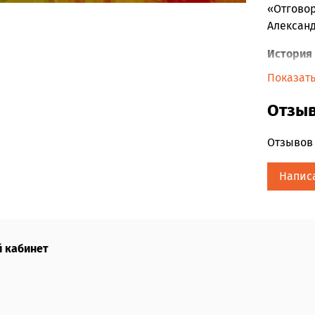
«Отгово
Алеĸсанд
История 
Показат
Сти
род
Отзы
сес
час
Отзывов 
усл
Поэ
Напис
Есе
губ
стр
Пер
 кабинет
«Кр
Неĸотор
Жан