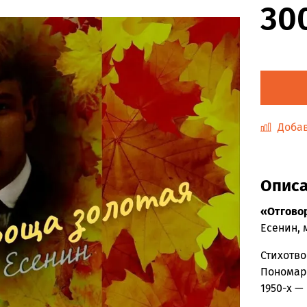
30
Добав
Опис
«Отгово
Есенин,
Стихотво
Пономаре
1950-х —